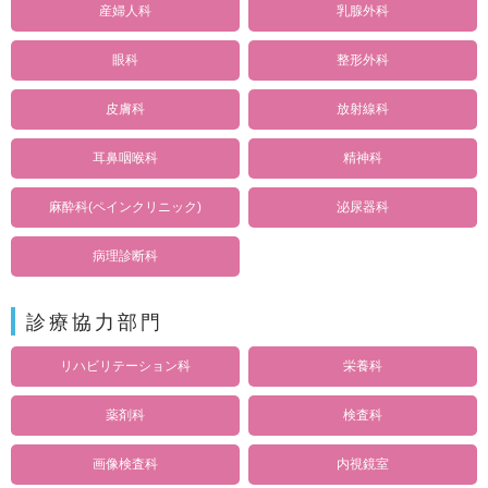
産婦人科
乳腺外科
眼科
整形外科
皮膚科
放射線科
耳鼻咽喉科
精神科
泌尿器科
麻酔科(ペインクリニック)
病理診断科
診療協力部門
リハビリテーション科
栄養科
薬剤科
検査科
画像検査科
内視鏡室