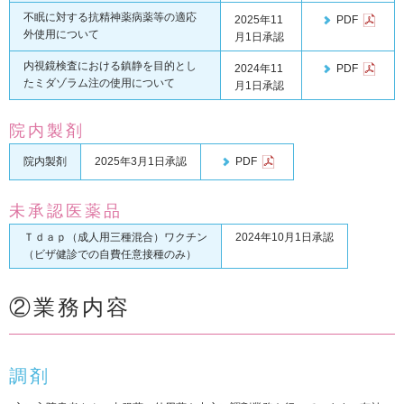
不眠に対する抗精神薬病薬等の適応
2025年11
PDF
外使用について
月1日承認
内視鏡検査における鎮静を目的とし
2024年11
PDF
たミダゾラム注の使用について
月1日承認
院内製剤
院内製剤
2025年3月1日承認
PDF
未承認医薬品
Ｔｄａｐ（成人用三種混合）ワクチン
2024年10月1日承認
（ビザ健診での自費任意接種のみ）
②業務内容
調剤