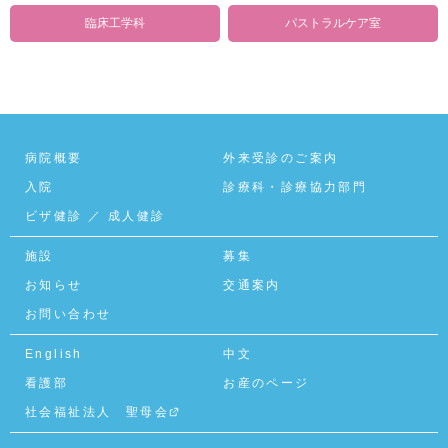
臨床工学科
パストラルケア室
病院概要
外来受診のご案内
入院
診療科・診療協力部門
ビザ健診
／
成人健診
施設
募集
お知らせ
交通案内
お問い合わせ
English
中文
看護部
お産のページ
社会福祉法人 聖母会