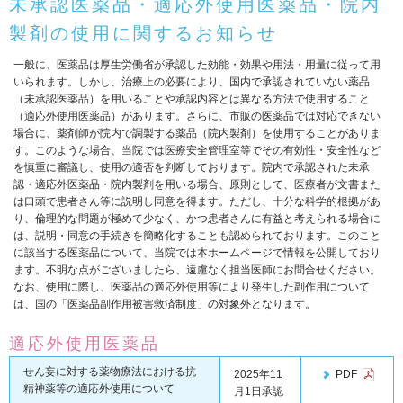
未承認医薬品・適応外使用医薬品・院内
製剤の使用に関するお知らせ
一般に、医薬品は厚生労働省が承認した効能・効果や用法・用量に従って用
いられます。しかし、治療上の必要により、国内で承認されていない薬品
（未承認医薬品）を用いることや承認内容とは異なる方法で使用すること
（適応外使用医薬品）があります。さらに、市販の医薬品では対応できない
場合に、薬剤師が院内で調製する薬品（院内製剤）を使用することがありま
す。このような場合、当院では医療安全管理室等でその有効性・安全性など
を慎重に審議し、使用の適否を判断しております。院内で承認された未承
認・適応外医薬品・院内製剤を用いる場合、原則として、医療者が文書また
は口頭で患者さん等に説明し同意を得ます。ただし、十分な科学的根拠があ
り、倫理的な問題が極めて少なく、かつ患者さんに有益と考えられる場合に
は、説明・同意の手続きを簡略化することも認められております。このこと
に該当する医薬品について、当院では本ホームページで情報を公開しており
ます。不明な点がございましたら、遠慮なく担当医師にお問合せください。
なお、使用に際し、医薬品の適応外使用等により発生した副作用について
は、国の「医薬品副作用被害救済制度」の対象外となります。
適応外使用医薬品
せん妄に対する薬物療法における抗
2025年11
PDF
精神薬等の適応外使用について
月1日承認