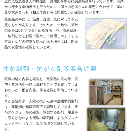
主に入院患者さんの内服薬・外用薬を中心に調剤業務を行っています。有効
かつ安全な薬物療法を行うために、個々の患者さんの状態に合わせて、薬の
量や飲み合わせ（相互作用）等に問題ないか確認しています。
医薬品の中には、温度、湿度、光に対して不安
定なものがあります。そのため、一包化（複数
の薬を1回分ずつまとめる方法）や、簡易懸濁
（錠剤などをお湯で溶かして服用しやすくする
方法）などの特別な指示がある場合には、医薬
品の安定性を確認しています。
注射調剤・抗がん剤等混合調製
医師の処方内容を確認し、医薬品の投与量、投
与する方法や一緒に混ぜることで変質してしま
わないか（配合変化）等も確認し準備していま
す。
また当院外来・入院の抗がん剤や生物学的製剤
は、薬剤師が無菌環境下で調製しています。投
与スケジュールの確認、調製する薬剤、用量等
に誤りがないよう複数の薬剤師によるダブルチ
ェックを行うなど、安全管理を実施していま
す。