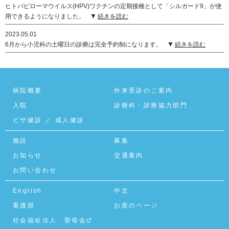
ヒトパピローマウイルス(HPV)ワクチンの定期接種として「シルガード9」が使
用できるようになりました。
続きを読む
2023.05.01
6月から小児科の土曜日の診療は完全予約制になります。
続きを読む
病院概要
外来受診のご案内
入院
診療科・診療協力部門
ビザ健診
／
成人健診
施設
募集
お知らせ
交通案内
お問い合わせ
English
中文
看護部
お産のページ
社会福祉法人 聖母会