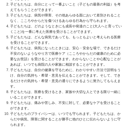
子どもたちは、自分にとって一番よいこと（子どもの最善の利益）を考
えてもらうことができます。
子どもたちは、病気や障害、その他あらゆる面において差別されること
なく、こころやからだを傷つけるあらゆる行為から守られます。
子どもたちは、どのようなときにも成長や発達のこと(大人へと育ってい
くこと)を一番に考えた医療を受けることができます。
子どもたちは、どんな病気であっても、もっともよいと考えられる医療
を受けることができます。
子どもたちは、病気になったときには、安心・安全な場で、できるだけ
不安のないようなやり方で医療ケア（こころやからだの健康のために必
要なお世話）を受けることができます。わからないことや心配なことが
あれば、いつでも病院の人や家族に相談することができます。
子どもたちは、自分の健康を守るために、わかりやすい方法で説明をう
け、自分の気持ち・希望・意見を伝えることができます。そして、でき
るだけその気持ち・希望・意見の通りにできるように努力してもらえま
す。
子どもたちは、医療を受けるとき、家族や大切な人とできる限り一緒に
いることができます。
子どもたちは、痛みや苦しみ、不安に対して、必要なケアを受けること
ができます。
子どもたちのプライバシーは、いつでも守られます。子どもたちは、か
らだや病気、障害に関することが勝手に他のひとに伝わらないように守
られます。