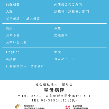
病院概要
外来受診のご案内
入院
診療科・診療協力部門
ビザ健診
／
成人健診
施設
募集
お知らせ
交通案内
お問い合わせ
English
中文
看護部
お産のページ
社会福祉法人 聖母会
社会福祉法人 聖母会
聖母病院
〒161-8521 東京都新宿区中落合2-5-1
TEL:03-3951-1111(代)