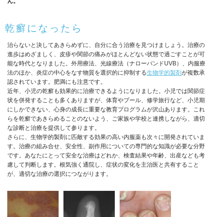
ん。
乾癬になったら
治らないと決してあきらめずに、自分に合う治療を見つけましょう。治療の
進歩はめざましく、皮疹や関節の痛みがほとんどない状態で過ごすことが可
能な時代となりました。外用療法、光線療法（ナローバンドUVB）、内服療
法のほか、炎症の中心をなす物質を選択的に抑制する
生物学的製剤
が複数承
認されています。肥満にも注意です。
近年、小児の乾癬も効果的に治療できるようになりました。小児では関節症
状を併発することも多くありますが、体育やプール、修学旅行など、小児期
にしかできない、心身の成長に重要な教育プログラムが沢山あります。これ
らを乾癬であきらめることのないよう、ご家族や学校と連携しながら、適切
な診断と治療を提供して参ります。
さらに、生物学的製剤に匹敵する効果の高い内服薬も次々に開発されていま
す。治療の組み合せ、安全性、副作用についての専門的な知識が必要な分野
です。あなたにとって安全な治療はどれか、検査結果や年齢、出産なども考
慮して判断します。根気強く通院し、症状の変化を主治医と共有すること
が、適切な治療の選択につながります。