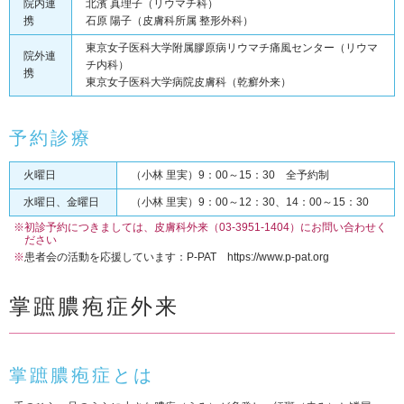
院内連
北濱 真理子（リウマチ科）
携
石原 陽子（皮膚科所属 整形外科）
東京女子医科大学附属膠原病リウマチ痛風センター（リウマ
院外連
チ内科）
携
東京女子医科大学病院皮膚科（乾癬外来）
予約診療
火曜日
（小林 里実）9：00～15：30 全予約制
水曜日、金曜日
（小林 里実）9：00～12：30、14：00～15：30
※初診予約につきましては、皮膚科外来（03-3951-1404）にお問い合わせく
ださい
※
患者会の活動を応援しています：P-PAT https://www.p-pat.org
掌蹠膿疱症外来
掌蹠膿疱症とは