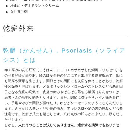
汗止め・デオドラントクリーム
女性育毛剤
乾癬外来
乾癬（かんせん）, Psoriasis（ソライア
シス）とは
赤く厚みのある紅斑（こうはん）に、白くガサガサした鱗屑（りんせつ）を
のせる発疹が頭や肘、膝のほか全身のどこにでも出現する皮膚疾患で、爪に
も肥厚や変形を生じます。関節とその周囲にも炎症を伴うことがあり、乾癬
性関節炎と呼ばれます。メタボリックシンドロームやストレスなども悪化因
子となる免疫の病気で、皮膚の赤みやぱらぱら落ちる鱗屑（りんせつ）は、
患者さんの深刻な悩みとなります。また、関節に炎症をきたすと痛みを伴
い、手足やゆびの関節が腫れたり、ゆびがソーセージのようにむくんだりし
ます。きっかけの無いくびや腰の痛み、アキレス腱や足の裏の痛みなども要
注意です。乾癬は爪にも起こります。爪に点状の凹みが出来たり、厚くなっ
たりします。
しかし、
人にうつることは決してありません。遺伝する病気でもありませ