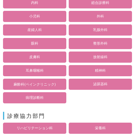
内科
総合診療科
小児科
外科
産婦人科
乳腺外科
眼科
整形外科
皮膚科
放射線科
耳鼻咽喉科
精神科
泌尿器科
麻酔科(ペインクリニック)
病理診断科
診療協力部門
リハビリテーション科
栄養科