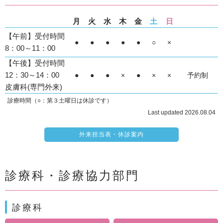
月
火
水
木
金
土
日
【午前】受付時間
●
●
●
●
●
○
×
8：00～11：00
【午後】受付時間
12：30～14：00
●
●
●
×
●
×
×
予約制
皮膚科(専門外来)
診療時間（○：第３土曜日は休診です）
Last updated 2026.08.04
外来担当表・休診案内
診療科・診療協力部門
診療科