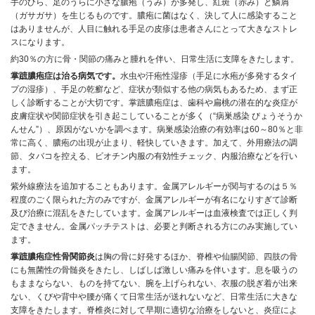
手のひら、足のうらに小さな膿疱（うみ）が多発し、紅斑（赤み）と鱗屑
（ガサガサ）を生じるものです。膿疱に菌はなく、決して人に感染すること
はありませんが、人目に触れる手足の皮疹は患者さんにとって大きなストレ
スになります。
約30％の方に骨・関節の痛みと腫れを伴い、日常生活に支障をきたします。
掌蹠膿疱症は治る病気です。
水虫や汗疱性湿疹（手足に水疱が多発するタイ
プの湿疹）、手足の乾癬など、症状が類似する他の病気もあるため、まず正
しく診断することが大切です。掌蹠膿疱症は、歯科や扁桃の潜在的な炎症が
皮膚症状や関節症状を引き起こしていることが多く（“病巣感染 びょうそうか
んせん”）、原因がないかを調べます。病巣感染治療の有効率は60～80％と非
常に高く、膿疱の出現が止まり、軽快していきます。加えて、外用療法の調
節、タバコを控える、ビオチン内服の有効性チェック、内服治療などを行い
ます。
紫外線療法を追加することもあります。金属アレルギーが関与するのは５％
程度のごく限られた方のみですが、金属アレルギーが有名になりすぎて診断
及び治療に混乱をきたしています。金属アレルギーは血液検査では正しく判
定できません。金属パッチテストは、必要と判断される方にのみ実施してい
ます。
掌蹠膿疱症性骨関節炎
は胸の骨に好発するほか、脊椎や仙腸関節、四肢の骨
にも無菌性の骨髄炎をきたし、しばしば激しい痛みを伴います。息を吸うの
もままならない、ものを持てない、腕を上げられない、衣服の脱ぎ着が出来
ない、くびや背中や腰が痛くて日常生活が送れないなど、日常生活に大きな
支障をきたします。脊椎炎に対して早期に適切な治療をしないと、炎症によ