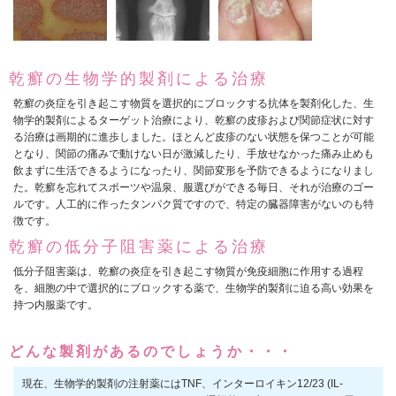
乾癬の生物学的製剤による治療
乾癬の炎症を引き起こす物質を選択的にブロックする抗体を製剤化した、生
物学的製剤によるターゲット治療により、乾癬の皮疹および関節症状に対す
る治療は画期的に進歩しました。ほとんど皮疹のない状態を保つことが可能
となり、関節の痛みで動けない日が激減したり、手放せなかった痛み止めも
飲まずに生活できるようになったり、関節変形を予防できるようになりまし
た。乾癬を忘れてスポーツや温泉、服選びができる毎日、それが治療のゴー
ルです。人工的に作ったタンパク質ですので、特定の臓器障害がないのも特
徴です。
乾癬の低分子阻害薬による治療
低分子阻害薬は、乾癬の炎症を引き起こす物質が免疫細胞に作用する過程
を、細胞の中で選択的にブロックする薬で、生物学的製剤に迫る高い効果を
持つ内服薬です。
どんな製剤があるのでしょうか・・・
現在、生物学的製剤の注射薬にはTNF、インターロイキン12/23 (IL-