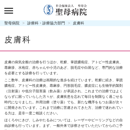
聖母病院
診療科・診療協力部門
皮膚科
皮膚科
皮膚の病気全般の治療を行うほか、乾癬、掌蹠膿疱症、アトピー性皮膚炎、
蕁麻疹、水疱症、赤ちゃんや小児のあざ、脱毛症や白斑など、専門的な治療
を必要とする診療を行っています。
ここ数年、皮膚科の治療は画期的な進歩を続けています。乾癬に続き、掌蹠
膿疱症、アトピー性皮膚炎、蕁麻疹、円形脱毛症、膿皮症にも生物学的製剤
（注射薬）や低分子阻害薬（飲み薬）が承認され、これまでの治療ではよく
ならずに困っていらした方々が、皮膚疾患を忘れて毎日を制限なく過ごせる
時代になりました。外用治療（塗り薬）でも、新たな機序をもつお薬が次々
に開発されています。これまで治療に苦慮されてきた方、治療で迷われてい
る方は、是非一度ご相談ください。
ほくろやにきび、しみやたるみについては、レーザーやピーリングなどの自
由診療も行っています。まず、一般外来で診察させていただいてからのご予