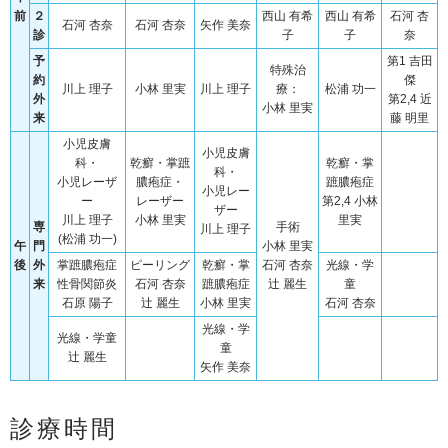
前
２
西山 有希
西山 有希
石河 杏
石河 杏奈
石河 杏奈
矢作 美奈
診
子
子
奈
予
第1 吉田
特殊治
約
傑
川上 理子
小林 里実
川上 理子
療：
松浦 功一
外
第2,4 近
小林 里実
来
藤 明里
小児皮膚
小児皮膚
科・
乾癬・掌蹠
乾癬・掌
科・
小児レーザ
膿疱症・
蹠膿疱症
小児レー
ー
レーザー
第2,4 小林
ザー
川上 理子
小林 里実
里実
専
手術
川上 理子
(松浦 功一)
午
門
小林 里実
後
外
掌蹠膿疱症
ピーリング
乾癬・掌
石河 杏奈
光線・学
来
性骨関節炎
石河 杏奈
蹠膿疱症
辻 麗生
童
石原 陽子
辻 麗生
小林 里実
石河 杏奈
光線・学
光線・学童
童
辻 麗生
矢作 美奈
診療時間