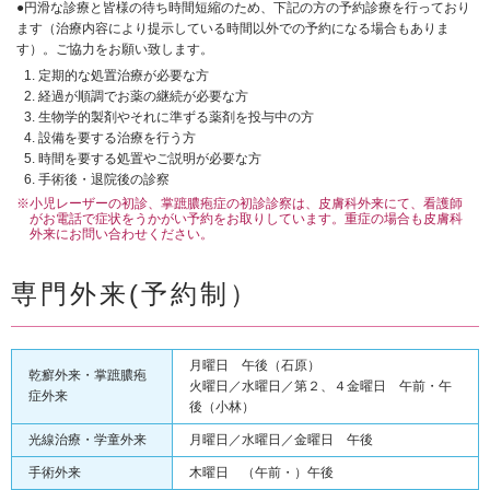
●円滑な診療と皆様の待ち時間短縮のため、下記の方の予約診療を行っており
ます（治療内容により提示している時間以外での予約になる場合もありま
す）。ご協力をお願い致します。
定期的な処置治療が必要な方
経過が順調でお薬の継続が必要な方
生物学的製剤やそれに準ずる薬剤を投与中の方
設備を要する治療を行う方
時間を要する処置やご説明が必要な方
手術後・退院後の診察
※小児レーザーの初診、掌蹠膿疱症の初診診察は、皮膚科外来にて、看護師
がお電話で症状をうかがい予約をお取りしています。重症の場合も皮膚科
外来にお問い合わせください。
専門外来(予約制）
月曜日 午後（石原）
乾癬外来・掌蹠膿疱
火曜日／水曜日／第２、４金曜日 午前・午
症外来
後（小林）
光線治療・学童外来
月曜日／水曜日／金曜日 午後
手術外来
木曜日 （午前・）午後