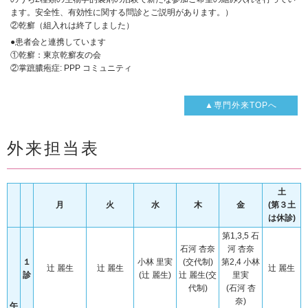
ます。安全性、有効性に関する問診とご説明があります。）
②乾癬（組入れは終了しました）
●患者会と連携しています
①乾癬：東京乾癬友の会
②掌蹠膿疱症: PPP コミュニティ
▲専門外来TOPへ
外来担当表
土
月
火
水
木
金
(第３土
は休診)
第1,3,5 石
石河 杏奈
河 杏奈
１
小林 里実
(交代制)
第2,4 小林
辻 麗生
辻 麗生
辻 麗生
診
(辻 麗生)
辻 麗生(交
里実
代制)
(石河 杏
奈)
午