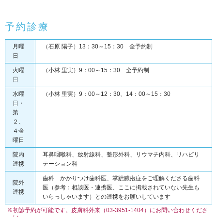
予約診療
月曜
（石原 陽子）13：30～15：30 全予約制
日
火曜
（小林 里実）9：00～15：30 全予約制
日
水曜
（小林 里実）9：00～12：30、14：00～15：30
日・
第
２、
４金
曜日
院内
耳鼻咽喉科、放射線科、整形外科、リウマチ内科、リハビリ
連携
テーション科
歯科 かかりつけ歯科医、掌蹠膿疱症をご理解くださる歯科
院外
医（参考：
相談医・連携医
、ここに掲載されていない先生も
連携
いらっしゃいます）との連携をお願いしています
※初診予約が可能です。皮膚科外来（03-3951-1404）にお問い合わせくださ
い