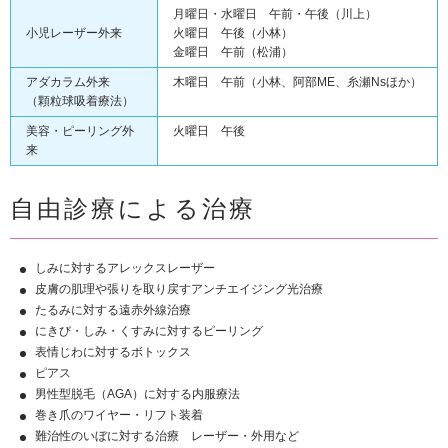
月曜日・水曜日 午前・午後（川上）
小児レーザー外来
火曜日 午後（小林）
金曜日 午前（松浦）
アダカラム外来
木曜日 午前（小林、阿部ME、糸瀬Nsほか）
（顆粒球吸着療法）
美容・ピーリング外
火曜日 午後
来
自由診療による治療
しみに対するアレックスレーザー
皮膚の肌理や張りを取り戻すアンチエイジング光治療
たるみに対する遠赤外線治療
にきび・しみ・くすみに対するピーリング
表情じわに対するボトックス
ピアス
男性型脱毛（AGA）に対する内服療法
巻き爪のワイヤー・リフト装着
難治性のいぼに対する治療 レーザー・外用など