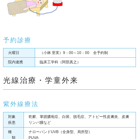
予約診療
火曜日
（小林 里実）9：00～10：00 全予約制
院内連携
臨床工学科（阿部真之）
光線治療・学童外来
紫外線療法
対象
乾癬、掌蹠膿疱症、白斑、脱毛症、アトピー性皮膚炎、皮膚
疾患
リンパ腫など
種
ナローバンドUVB（全身型、局所型）
類
PUVA