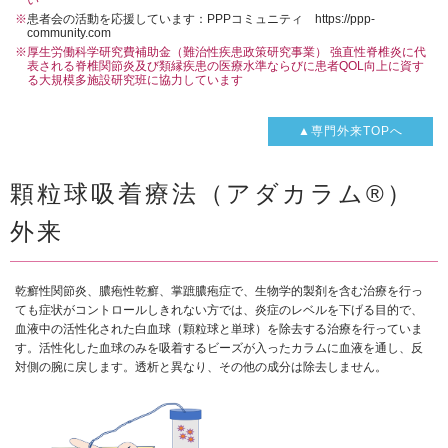
※
患者会の活動を応援しています：PPPコミュニティ https://ppp-
community.com
※厚生労働科学研究費補助金（難治性疾患政策研究事業） 強直性脊椎炎に代
表される脊椎関節炎及び類縁疾患の医療水準ならびに患者QOL向上に資す
る大規模多施設研究班に協力しています
▲専門外来TOPへ
顆粒球吸着療法（アダカラム®）
外来
乾癬性関節炎、膿疱性乾癬、掌蹠膿疱症で、生物学的製剤を含む治療を行っ
ても症状がコントロールしきれない方では、炎症のレベルを下げる目的で、
血液中の活性化された白血球（顆粒球と単球）を除去する治療を行っていま
す。活性化した血球のみを吸着するビーズが入ったカラムに血液を通し、反
対側の腕に戻します。透析と異なり、その他の成分は除去しません。