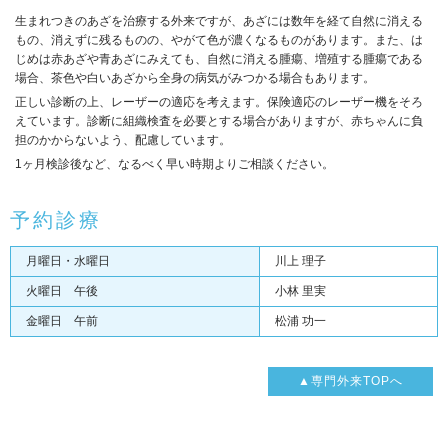
生まれつきのあざを治療する外来ですが、あざには数年を経て自然に消える
もの、消えずに残るものの、やがて色が濃くなるものがあります。また、は
じめは赤あざや青あざにみえても、自然に消える腫瘍、増殖する腫瘍である
場合、茶色や白いあざから全身の病気がみつかる場合もあります。
正しい診断の上、レーザーの適応を考えます。保険適応のレーザー機をそろ
えています。診断に組織検査を必要とする場合がありますが、赤ちゃんに負
担のかからないよう、配慮しています。
1ヶ月検診後など、なるべく早い時期よりご相談ください。
予約診療
月曜日・水曜日
川上 理子
火曜日 午後
小林 里実
金曜日 午前
松浦 功一
▲専門外来TOPへ