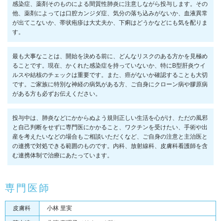
感染症、薬剤そのものによる間質性肺炎に注意しながら投与します。その
他、薬剤によっては口腔カンジダ症、気分の落ち込みがないか、血液異常
が出てこないか、帯状疱疹は大丈夫か、下痢はどうかなどにも気を配りま
す。
最も大事なことは、開始を決める前に、どんなリスクのある方かを見極め
ることです。現在、かくれた感染症を持っていないか、特にB型肝炎ウイ
ルスや結核のチェックは重要です。また、癌がないか確認することも大切
です。ご家族に特別な神経の病気がある方、ご自身にクローン病や膠原病
がある方も必ずお伝えください。
投与中は、肺炎などにかからぬよう規則正しい生活を心がけ、ただの風邪
と自己判断をせずに専門医にかかること、ワクチンを受けたい、手術や出
産を考えたいなどの場合もご相談いただくなど、ご自身の注意と主治医と
の連携で対処できる範囲のものです。内科、放射線科、皮膚科看護師を含
む連携体制で治療にあたっています。
専門医師
皮膚科
小林 里実