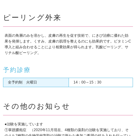
ピーリング外来
表面の角層のみを溶かし、皮膚の再生を促す技術で、にきび治療に優れた効
果を発揮します。くすみ、皮膚の肌理を整えるのにも効果的です。ビタミンC
導入と組み合わせることにより相乗効果が得られます。乳酸ピーリング、サ
リチル酸ピーリング。
予約診療
全予約制 火曜日
14：00～15：30
その他のお知らせ
●治験を実施しています
①掌蹠膿疱症 （2020年11月現在、4種類の薬剤の治験を実施しており、そ
のうち2種類の生物学的製剤の治験で新たな参加ご希望の組み入れを行ってい