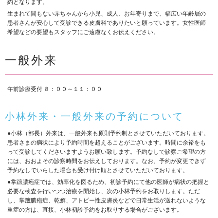
約となります。
生まれて間もない赤ちゃんから小児、成人、お年寄りまで、幅広い年齢層の
患者さんが安心して受診できる皮膚科でありたいと願っています。女性医師
希望などの要望もスタッフにご遠慮なくお伝えください。
一般外来
午前診療受付 ８：００～１１：００
小林外来・一般外来の予約について
●小林（部長）外来は、一般外来も原則予約制とさせていただいております。
患者さまの病状により予約時間を超えることがございます。時間に余裕をも
って受診してくださいますようお願い致します。予約なしで診察ご希望の方
には、おおよその診察時間をお伝えしております。なお、予約が変更できず
予約なしでいらした場合も受け付け順とさせていただいております。
●掌蹠膿疱症では、効率化を図るため、初診予約にて他の医師が病状の把握と
必要な検査を行いつつ治療を開始し、次の小林予約をお取りします。ただ
し、掌蹠膿疱症、乾癬、アトピー性皮膚炎などで日常生活が送れないような
重症の方は、直接、小林初診予約をお取りする場合がございます。