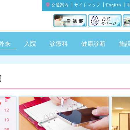
交通案内
サイトマップ
English
外来
入院
診療科
健康診断
施
内