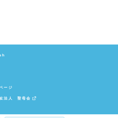
sh
ページ
祉法人 聖母会