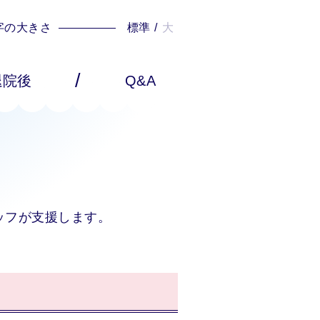
字の大きさ
標準
/
大
/
退院後
Q&A
ッフが支援します。