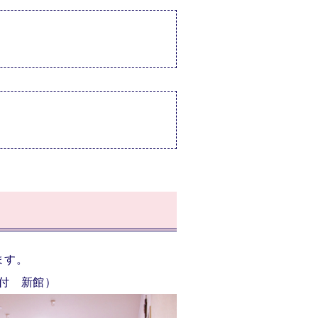
ます。
付 新館）